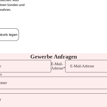
nwaschen.
Also
leinen Sünden und
ewahren.
nkorb legen
Gewerbe Anfragen
E-Mail-
Adresse
*
er