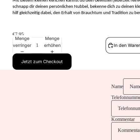
Mit diesem kleinen Kerlchen kannst du dein Gewissen jederzeit rei
schnapp dir deinen persönlichen Nubbel, bekenne dich zu deinen k
hilf gleichzeitig dabei, den Erhalt von Brauchtum und Tradition zu b
€7,95
Menge
Menge
verringern
erhöhen
In den Ware
Jetzt zum Checkout
Name
Telefonnumm
Kommentar