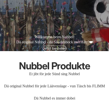
Willkumme beim Nubbel!
Dä original Nubbel - dä Sündenbock met Hätz!❤️
Jetzt bestellen
Nubbel Produkte
Et jibt för jede Sünd sing Nubbel
Dä original Nubbel för jede Läävenslage - vun Täsch bis FLIMM
Dä Nubbel es immer dobei