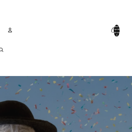
Artikel im
Warenkorb
insgesamt:
0
Konto
Andere Anmeldeoptionen
Bestellungen
Profil